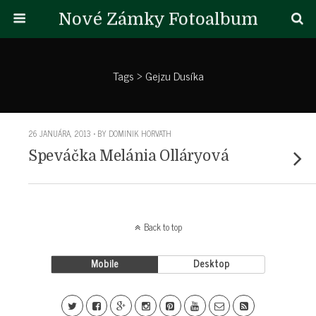
Nové Zámky Fotoalbum
Tags › Gejzu Dusíka
26 JANUÁRA, 2013 • BY DOMINIK HORVATH
Speváčka Melánia Olláryová
Back to top
Mobile
Desktop