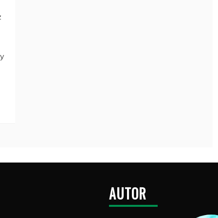
z
gy
AUTOR