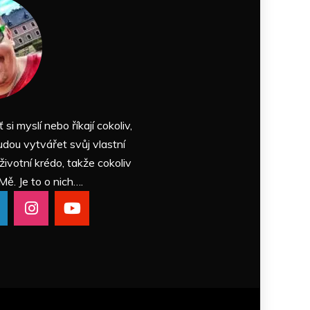
ť si myslí nebo říkají cokoliv,
udou vytvářet svůj vlastní
 životní krédo, takže cokoliv
Mě. Je to o nich….