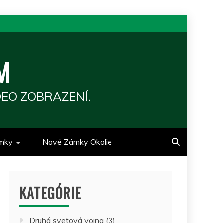
M
EO ZOBRAZENÍ.
mky
Nové Zámky Okolie
KATEGÓRIE
Druhá svetová vojna
(3)