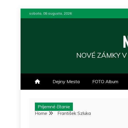
Skip
sobota, 08 augusta, 2026
to
content
NOVÉ ZÁMKY V
Dejiny Mesta
FOTO Album
Príjemné čítanie
Home
František Szluka