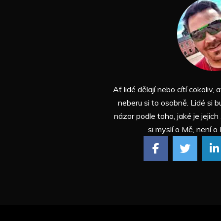
Ať lidé dělají nebo cítí cokoliv, a
neberu si to osobně. Lidé si b
názor podle toho, jaké je jejich
si myslí o Mě, není o 