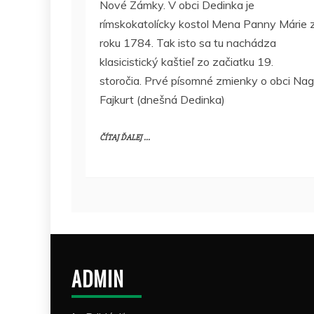
Nové Zámky. V obci Dedinka je
rímskokatolícky kostol Mena Panny Márie 
roku 1784. Tak isto sa tu nachádza
klasicistický kaštieľ zo začiatku 19.
storočia. Prvé písomné zmienky o obci Na
Fajkurt (dnešná Dedinka)
ČÍTAJ ĎALEJ ...
ADMIN