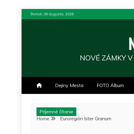
Skip
štvrtok, 06 augusta, 2026
to
content
NOVÉ ZÁMKY V
Dejiny Mesta
FOTO Album
Príjemné čítanie
Home
Euroregión Ister Granum