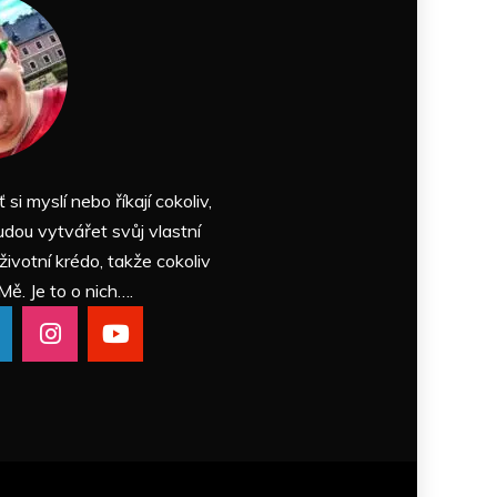
ť si myslí nebo říkají cokoliv,
udou vytvářet svůj vlastní
 životní krédo, takže cokoliv
Mě. Je to o nich….