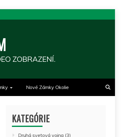
M
EO ZOBRAZENÍ.
mky
Nové Zámky Okolie
KATEGÓRIE
Druhá svetová vojna
(3)