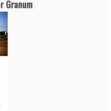
er Granum
c