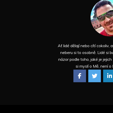
Ať lidé dělají nebo cítí cokoliv, a
neberu si to osobně. Lidé si b
názor podle toho, jaké je jejich
si myslí o Mě, není o 