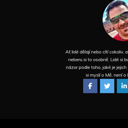
Ať lidé dělají nebo cítí cokoliv, a
neberu si to osobně. Lidé si b
názor podle toho, jaké je jejich
si myslí o Mě, není o 