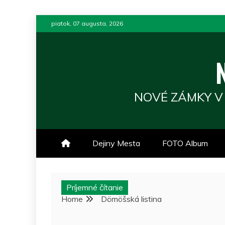
Skip
piatok, 07 augusta, 2026
to
content
NOVÉ ZÁMKY V
Dejiny Mesta
FOTO Album
Príjemné čítanie
Home
Dömöšská listina