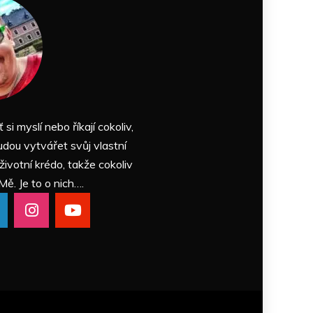
ť si myslí nebo říkají cokoliv,
udou vytvářet svůj vlastní
 životní krédo, takže cokoliv
Mě. Je to o nich….