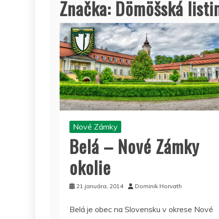
Značka:
Dömöšská listi
Nové Zámky
Belá – Nové Zámky
okolie
21 januára, 2014
Dominik Horvath
Belá je obec na Slovensku v okrese Nové