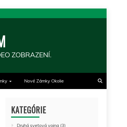
M
EO ZOBRAZENÍ.
mky
Nové Zámky Okolie
KATEGÓRIE
Druhá svetová vojna
(3)