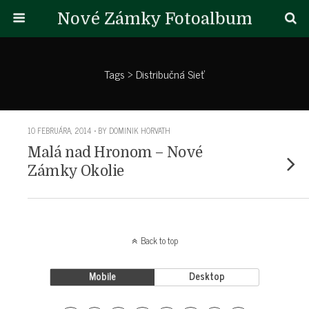
Nové Zámky Fotoalbum
Tags › Distribučná Sieť
10 FEBRUÁRA, 2014 • BY DOMINIK HORVATH
Malá nad Hronom – Nové
Zámky Okolie
Back to top
Mobile
Desktop