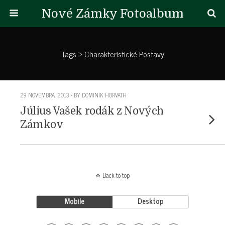
Nové Zámky Fotoalbum
Tags › Charakteristické Postavy
29 NOVEMBRA, 2013 • BY DOMINIK HORVATH
Július Vašek rodák z Nových
Zámkov
Back to top
Mobile
Desktop