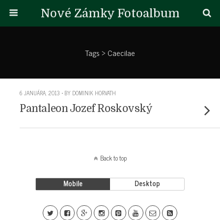
Nové Zámky Fotoalbum
Tags › Caecilae
6 JANUÁRA, 2013 • BY DOMINIK HORVATH
Pantaleon Jozef Roskovský
Back to top
Mobile
Desktop