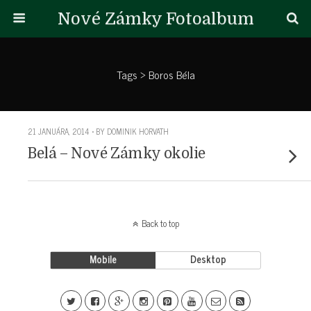
Nové Zámky Fotoalbum
Tags › Boros Béla
21 JANUÁRA, 2014 • BY DOMINIK HORVATH
Belá – Nové Zámky okolie
Back to top
Mobile
Desktop