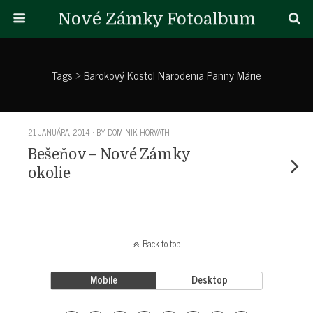
Nové Zámky Fotoalbum
Tags › Barokový Kostol Narodenia Panny Márie
21 JANUÁRA, 2014 • BY DOMINIK HORVATH
Bešeňov – Nové Zámky
okolie
Back to top
Mobile
Desktop