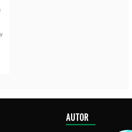
z
gy
AUTOR