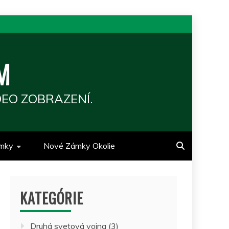
M
EO ZOBRAZENÍ.
mky
Nové Zámky Okolie
KATEGÓRIE
Druhá svetová vojna
(3)