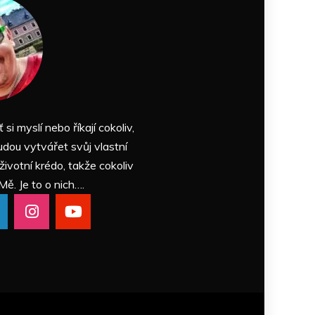
ť si myslí nebo říkají cokoliv,
udou vytvářet svůj vlastní
 životní krédo, takže cokoliv
Mě. Je to o nich….