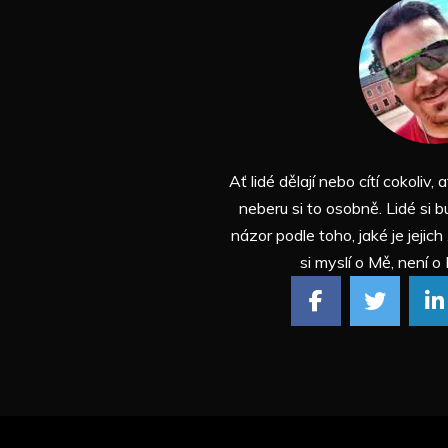
Ať lidé dělají nebo cítí cokoliv, a
neberu si to osobně. Lidé si b
názor podle toho, jaké je jejich
si myslí o Mě, není o 