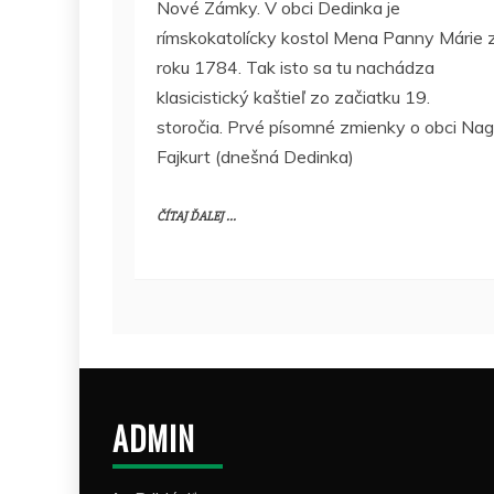
Nové Zámky. V obci Dedinka je
rímskokatolícky kostol Mena Panny Márie 
roku 1784. Tak isto sa tu nachádza
klasicistický kaštieľ zo začiatku 19.
storočia. Prvé písomné zmienky o obci Na
Fajkurt (dnešná Dedinka)
ČÍTAJ ĎALEJ ...
ADMIN