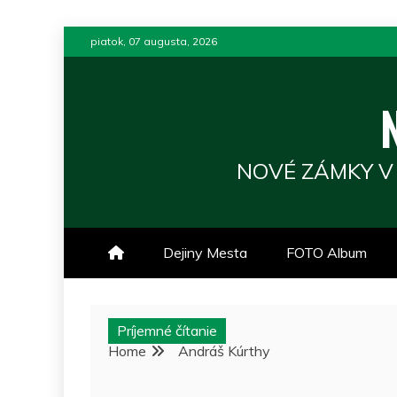
Skip
piatok, 07 augusta, 2026
to
content
NOVÉ ZÁMKY V
Dejiny Mesta
FOTO Album
Príjemné čítanie
Home
Andráš Kúrthy