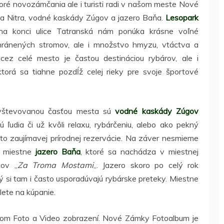
toré novozámčania ale i turisti radi v našom meste Nové
ka Nitra, vodné kaskády Zúgov a jazero Baňa.
Lesopark
 konci ulice Tatranská nám ponúka krásne voľné
hránených stromov, ale i množstvo hmyzu, vtáctva a
ez celé mesto je častou destináciou rybárov, ale i
ktorá sa tiahne pozdĺž celej rieky pre svoje športové
navštevovanou časťou mesta sú
vodné kaskády Zúgov
ú ľudia či už kvôli relaxu, rybárčeniu, alebo ako pekný
jto zaujímavej prírodnej rezervácie. Na záver nesmieme
ť miestne
jazero Baňa
, ktoré sa nachádza v miestnej
ov „
Za Troma Mostami
„. Jazero skoro po celý rok
orý si tam i často usporadúvajú rybárske preteky. Miestne
lete na kúpanie.
om Foto a Video zobrazení. Nové Zámky Fotoalbum je