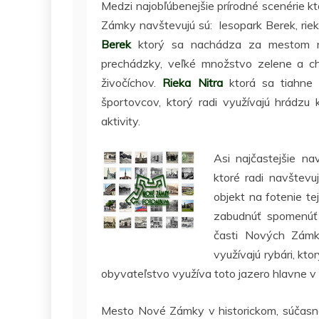
Medzi najobľúbenejšie prírodné scenérie k
Zámky navštevujú sú: lesopark Berek, rie
Berek
ktorý sa nachádza za mestom na
prechádzky, veľké množstvo zelene a c
živočíchov.
Rieka Nitra
ktorá sa tiahne c
športovcov, ktorý radi využívajú hrádzu 
aktivity.
Asi najčastejšie 
ktoré radi navštevuj
objekt na fotenie te
zabudnúť spomenú
časti Nových Zámk
využívajú rybári, kt
obyvateľstvo využíva toto jazero hlavne v 
Mesto Nové Zámky v historickom, súčasn