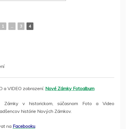
1
...
3
4
ní
O a VIDEO zobrazení.
Nové Zámky Fotoalbum
 Zámky v historickom, súčasnom Foto a Video
nadšencov histórie Nových Zámkov.
vat na
Facebooku
.