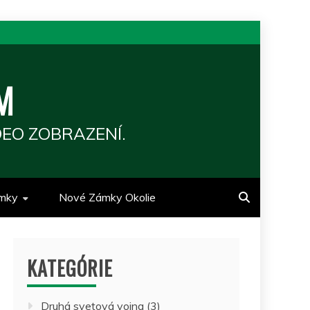
M
EO ZOBRAZENÍ.
mky
Nové Zámky Okolie
KATEGÓRIE
Druhá svetová vojna
(3)