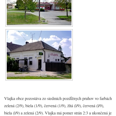
Vlajka obce pozostáva zo siedmich pozdĺžnych pruhov vo farbách
zelená (2/9), biela (1/9), červená (1/9), žltá (l/9), červená (l/9),
biela (l/9) a zelená (2/9). Vlajka má pomer strán 2:3 a ukončená je