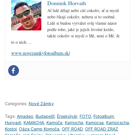
Dominik Horvath
Ať lidé dělají nebo cítí cokoliv, ať si myslí
nebo říkají cokoliv, neberu si to osobně.
Lidé si budou vytvářet svůj vlastní názor
podle toho, jaké je jejich životní krédo,
takže cokoliv si myslí o Mě, není o Mě. Je
to o nich….
www.novezamkyfotoalbum.sk/
Categories:
Nové Zámky
Tags:
Amadeo
,
Budapešť
,
Érsekújvár
,
FOTO
,
Fotoalbum
,
Hunyadi
,
KAMACHA
,
Kamoča
,
Kamocha
,
Kamocsa
,
Kamocscha
,
Kostol
,
Oáza Camp Komoča
,
OFF ROAD
,
OFF ROAD ZRAZ