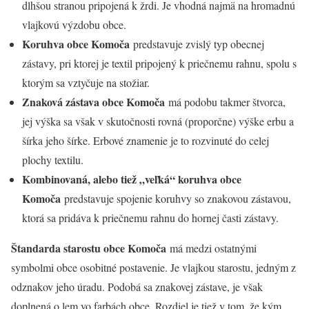
dlhšou stranou pripojená k žrdi. Je vhodná najmä na hromadnú
vlajkovú výzdobu obce.
Koruhva obce Komoča
predstavuje zvislý typ obecnej
zástavy, pri ktorej je textil pripojený k priečnemu rahnu, spolu s
ktorým sa vztyčuje na stožiar.
Znaková zástava obce Komoča
má podobu takmer štvorca,
jej výška sa však v skutočnosti rovná (proporčne) výške erbu a
šírka jeho šírke. Erbové znamenie je to rozvinuté do celej
plochy textilu.
Kombinovaná, alebo tiež „veľká“ koruhva obce
Komoča
predstavuje spojenie koruhvy so znakovou zástavou,
ktorá sa pridáva k priečnemu rahnu do hornej časti zástavy.
Štandarda starostu obce Komoča
má medzi ostatnými
symbolmi obce osobitné postavenie. Je vlajkou starostu, jedným z
odznakov jeho úradu. Podobá sa znakovej zástave, je však
doplnená o lem vo farbách obce. Rozdiel je tiež v tom, že kým