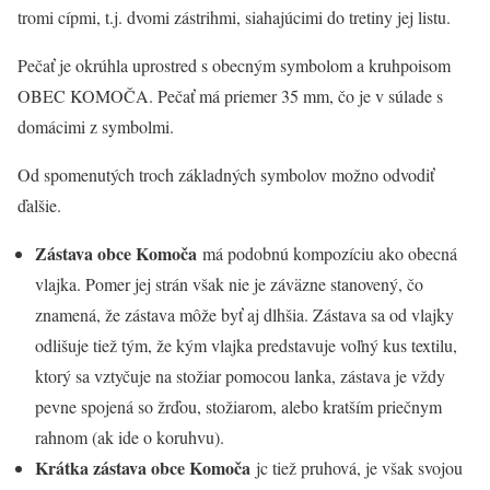
tromi cípmi, t.j. dvomi zástrihmi, siahajúcimi do tretiny jej listu.
Pečať je okrúhla uprostred s obecným symbolom a kruhpoisom
OBEC KOMOČA. Pečať má priemer 35 mm, čo je v súlade s
domácimi z symbolmi.
Od spomenutých troch základných symbolov možno odvodiť
ďalšie.
Zástava obce Komoča
má podobnú kompozíciu ako obecná
vlajka. Pomer jej strán však nie je záväzne stanovený, čo
znamená, že zástava môže byť aj dlhšia. Zástava sa od vlajky
odlišuje tiež tým, že kým vlajka predstavuje voľný kus textilu,
ktorý sa vztyčuje na stožiar pomocou lanka, zástava je vždy
pevne spojená so žrďou, stožiarom, alebo kratším priečnym
rahnom (ak ide o koruhvu).
Krátka zástava obce Komoča
jc tiež pruhová, je však svojou