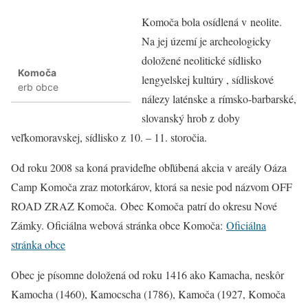
Komoča bola osídlená v neolite.
Na jej území je archeologicky
doložené neolitické sídlisko
Komoča
lengyelskej kultúry , sídliskové
erb obce
nálezy laténske a rímsko-barbarské,
slovanský hrob z doby
veľkomoravskej, sídlisko z 10. – 11. storočia.
Od roku 2008 sa koná pravideľne obľúbená akcia v areály Oáza
Camp Komoča zraz motorkárov, ktorá sa nesie pod názvom OFF
ROAD ZRAZ Komoča. Obec Komoča patrí do okresu Nové
Zámky. Oficiálna webová stránka obce Komoča:
Oficiálna
stránka obce
Obec je písomne doložená od roku 1416 ako Kamacha, neskôr
Kamocha (1460), Kamocscha (1786), Kamoča (1927, Komoča