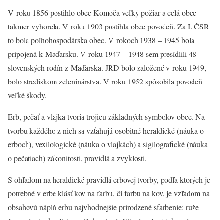
V roku 1856 postihlo obec Komoča veľký požiar a celá obec
takmer vyhorela. V roku 1903 postihla obec povodeň. Za I. ČSR
to bola poľnohospodárska obec. V rokoch 1938 – 1945 bola
pripojená k Maďarsku. V roku 1947 – 1948 sem presídlili 48
slovenských rodín z Maďarska. JRD bolo založené v roku 1949,
bolo strediskom zeleninárstva. V roku 1952 spôsobila povodeň
veľké škody.
Erb, pečať a vlajka tvoria trojicu základných symbolov obce. Na
tvorbu každého z nich sa vzťahujú osobitné heraldické (náuka o
erboch), vexilologické (náuka o vlajkách) a sigilografické (náuka
o pečatiach) zákonitosti, pravidlá a zvyklosti.
S ohľadom na heraldické pravidlá erbovej tvorby, podľa ktorých je
potrebné v erbe klásť kov na farbu, či farbu na kov, je vzľadom na
obsahovú náplň erbu najvhodnejšie prirodzené sfarbenie: ruže