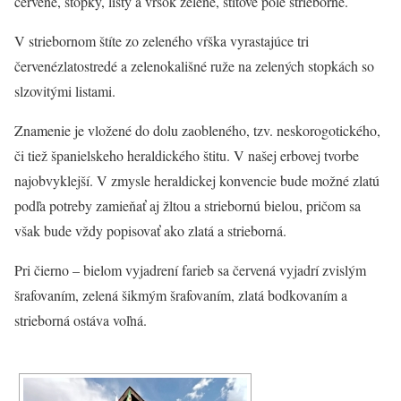
červené, stopky, listy a vŕšok zelené, štítové pole strieborné.
V striebornom štíte zo zeleného vŕška vyrastajúce tri
červenézlatostredé a zelenokališné ruže na zelených stopkách so
slzovitými listami.
Znamenie je vložené do dolu zaobleného, tzv. neskorogotického,
či tiež španielskeho heraldického štitu. V našej erbovej tvorbe
najobvyklejší. V zmysle heraldickej konvencie bude možné zlatú
podľa potreby zamieňať aj žltou a striebornú bielou, pričom sa
však bude vždy popisovať ako zlatá a strieborná.
Pri čierno – bielom vyjadrení farieb sa červená vyjadrí zvislým
šrafovaním, zelená šikmým šrafovaním, zlatá bodkovaním a
strieborná ostáva voľná.