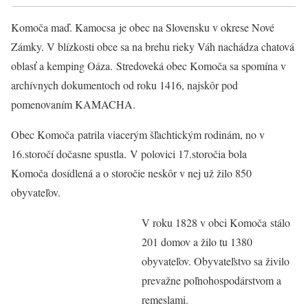
Komoča maď. Kamocsa je obec na Slovensku v okrese Nové
Zámky. V blízkosti obce sa na brehu rieky Váh nachádza chatová
oblasť a kemping Oáza. Stredoveká obec Komoča sa spomína v
archívnych dokumentoch od roku 1416, najskôr pod
pomenovaním KAMACHA.
Obec Komoča patrila viacerým šľachtickým rodinám, no v
16.storočí dočasne spustla. V polovici 17.storočia bola
Komoča dosídlená a o storočie neskôr v nej už žilo 850
obyvateľov.
V roku 1828 v obci Komoča stálo
201 domov a žilo tu 1380
obyvateľov. Obyvateľstvo sa živilo
prevažne poľnohospodárstvom a
remeslami.