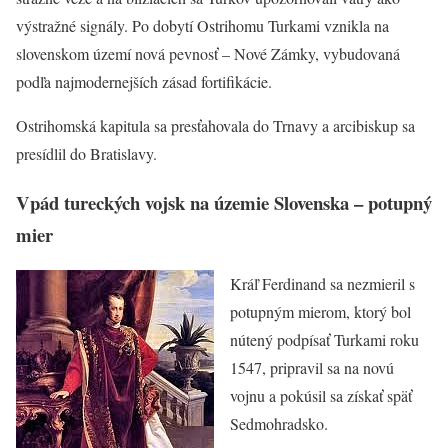
výstražné signály. Po dobytí Ostrihomu Turkami vznikla na
slovenskom území nová pevnosť – Nové Zámky, vybudovaná
podľa najmodernejších zásad fortifikácie.
Ostrihomská kapitula sa presťahovala do Trnavy a arcibiskup sa
presídlil do Bratislavy.
Vpád tureckých vojsk na územie Slovenska – potupný
mier
Kráľ Ferdinand sa nezmieril s
potupným mierom, ktorý bol
nútený podpísať Turkami roku
1547, pripravil sa na novú
vojnu a pokúsil sa získať späť
Sedmohradsko.