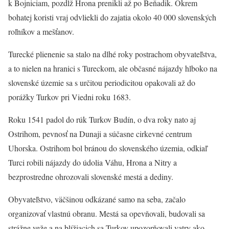
k Bojniciam, pozdĺž Hrona prenikli až po Beňadik. Okrem
bohatej koristi vraj odvliekli do zajatia okolo 40 000 slovenských
roľníkov a mešťanov.
Turecké plienenie sa stalo na dlhé roky postrachom obyvateľstva,
a to nielen na hranici s Tureckom, ale občasné nájazdy hlboko na
slovenské územie sa s určitou periodicitou opakovali až do
porážky Turkov pri Viedni roku 1683.
Roku 1541 padol do rúk Turkov Budín, o dva roky nato aj
Ostrihom, pevnosť na Dunaji a súčasne cirkevné centrum
Uhorska. Ostrihom bol bránou do slovenského územia, odkiaľ
Turci robili nájazdy do údolia Váhu, Hrona a Nitry a
bezprostredne ohrozovali slovenské mestá a dediny.
Obyvateľstvo, väčšinou odkázané samo na seba, začalo
organizovať vlastnú obranu. Mestá sa opevňovali, budovali sa
strážne veže a na blížiacich sa Turkov upozorňovali vatry ako