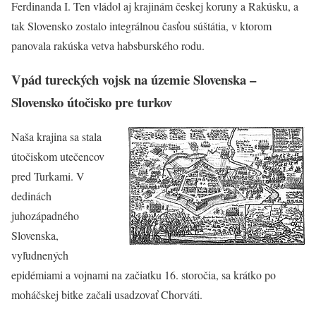
Ferdinanda I. Ten vládol aj krajinám českej koruny a Rakúsku, a
tak Slovensko zostalo integrálnou časťou súštátia, v ktorom
panovala rakúska vetva habsburského rodu.
Vpád tureckých vojsk na územie Slovenska –
Slovensko útočisko pre turkov
Naša krajina sa stala
útočiskom utečencov
pred Turkami. V
dedinách
juhozápadného
Slovenska,
vyľudnených
epidémiami a vojnami na začiatku 16. storočia, sa krátko po
moháčskej bitke začali usadzovať Chorváti.