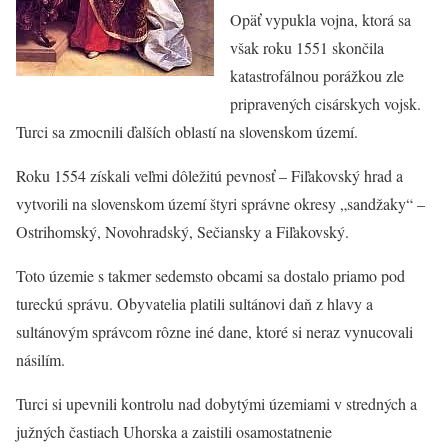
Opäť vypukla vojna, ktorá sa
však roku 1551 skončila
katastrofálnou porážkou zle
pripravených cisárskych vojsk.
Turci sa zmocnili ďalších oblastí na slovenskom území.
Roku 1554 získali veľmi dôležitú pevnosť – Fiľakovský hrad a
vytvorili na slovenskom území štyri správne okresy „sandžaky“ –
Ostrihomský, Novohradský, Sečiansky a Fiľakovský.
Toto územie s takmer sedemsto obcami sa dostalo priamo pod
tureckú správu. Obyvatelia platili sultánovi daň z hlavy a
sultánovým správcom rôzne iné dane, ktoré si neraz vynucovali
násilím.
Turci si upevnili kontrolu nad dobytými územiami v stredných a
južných častiach Uhorska a zaistili osamostatnenie