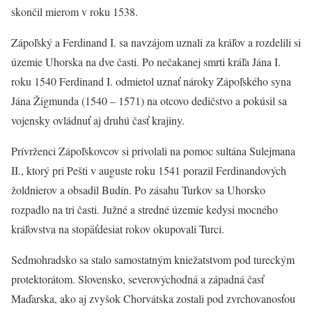
skončil mierom v roku 1538.
Zápoľský a Ferdinand I. sa navzájom uznali za kráľov a rozdelili si
územie Uhorska na dve časti. Po nečakanej smrti kráľa Jána I.
roku 1540 Ferdinand I. odmietol uznať nároky Zápoľského syna
Jána Žigmunda (1540 – 1571) na otcovo dedičstvo a pokúsil sa
vojensky ovládnuť aj druhú časť krajiny.
Prívrženci Zápoľskovcov si privolali na pomoc sultána Sulejmana
II., ktorý pri Pešti v auguste roku 1541 porazil Ferdinandových
žoldnierov a obsadil Budín. Po zásahu Turkov sa Uhorsko
rozpadlo na tri časti. Južné a stredné územie kedysi mocného
kráľovstva na stopäťdesiat rokov okupovali Turci.
Sedmohradsko sa stalo samostatným kniežatstvom pod tureckým
protektorátom. Slovensko, severovýchodná a západná časť
Maďarska, ako aj zvyšok Chorvátska zostali pod zvrchovanosťou