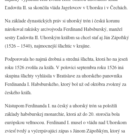
Ľudovíta II. sa skončila vláda Jagelovcov v Uhorsku i v Čechách.
Na základe dynastických práv si uhorský trón i českú korunu
nárokoval rakúsky arcivojvoda Ferdinand Habsburský, manžel
sestry Ľudovíta II. Uhorským kráľom sa chcel stať aj Ján Zápoľský
(1526 – 1540), najmocnejší šľachtic v krajine.
Podporovala ho najmä drobná a stredná šľachta, ktorá ho na jeseň
roku 1526 zvolila za kráľa. V polovici septembra roku 1526 iná
skupina šľachty vyhlásila v Bratislave za uhorského panovníka
Ferdinanda I. Habsburského, ktorý bol už od októbra zvolený za
českého kráľa.
Nástupom Ferdinanda I. na český a uhorský trón sa položili
základy habsburskej monarchie, ktorá až do 20. storočia bola
európskou veľmocou. Ferdinand I. musel o vládu nad Uhorskom
zviesť tvrdý a vyčerpávajúci zápas s Jánom Zápoľským, ktorý sa