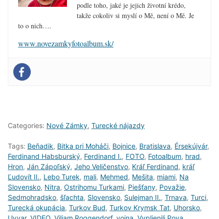
podle toho, jaké je jejich životní krédo,
takže cokoliv si myslí o Mě, není o Mě. Je
to o nich….
www.novezamkyfotoalbum.sk/
Categories:
Nové Zámky
,
Turecké nájazdy
Tags:
Beňadik
,
Bitka pri Moháči
,
Bojnice
,
Bratislava
,
Érsekújvár
,
Ferdinand Habsburský
,
Ferdinand I.
,
FOTO
,
Fotoalbum
,
hrad
,
Hron
,
Ján Zápoľský
,
Jeho Veličenstvo
,
Kráľ Ferdinand
,
kráľ
Ľudovít II.
,
Lebo Turek
,
mali
,
Mehmed
,
Mešita
,
miami
,
Na
Slovensko
,
Nitra
,
Ostrihomu Turkami
,
Piešťany
,
Považie
,
Sedmohradsko
,
šľachta
,
Slovensko
,
Sulejman II.
,
Trnava
,
Turci
,
Turecká okupácia
,
Turkov Bud
,
Turkov Krymsk Tat
,
Uhorsko
,
Uyvar
,
VIDEO
,
Viliam Roggendorf
,
vojna
,
Vyplienili Pova