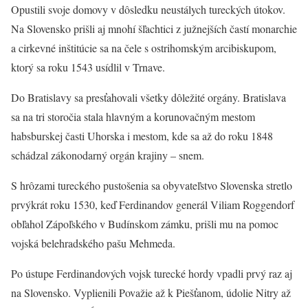
Opustili svoje domovy v dôsledku neustálych tureckých útokov.
Na Slovensko prišli aj mnohí šľachtici z južnejších častí monarchie
a cirkevné inštitúcie sa na čele s ostrihomským arcibiskupom,
ktorý sa roku 1543 usídlil v Trnave.
Do Bratislavy sa presťahovali všetky dôležité orgány. Bratislava
sa na tri storočia stala hlavným a korunovačným mestom
habsburskej časti Uhorska i mestom, kde sa až do roku 1848
schádzal zákonodarný orgán krajiny – snem.
S hrôzami tureckého pustošenia sa obyvateľstvo Slovenska stretlo
prvýkrát roku 1530, keď Ferdinandov generál Viliam Roggendorf
obľahol Zápoľského v Budínskom zámku, prišli mu na pomoc
vojská belehradského pašu Mehmeda.
Po ústupe Ferdinandových vojsk turecké hordy vpadli prvý raz aj
na Slovensko. Vyplienili Považie až k Piešťanom, údolie Nitry až