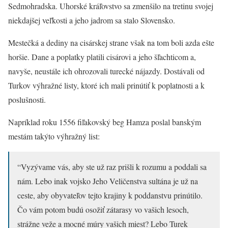
Sedmohradska. Uhorské kráľovstvo sa zmenšilo na tretinu svojej
niekdajšej veľkosti a jeho jadrom sa stalo Slovensko.
Mestečká a dediny na cisárskej strane však na tom boli azda ešte
horšie. Dane a poplatky platili cisárovi a jeho šľachticom a,
navyše, neustále ich ohrozovali turecké nájazdy. Dostávali od
Turkov výhražné listy, ktoré ich mali prinútiť k poplatnosti a k
poslušnosti.
Napríklad roku 1556 fiľakovský beg Hamza poslal banským
mestám takýto výhražný list:
“Vyzývame vás, aby ste už raz prišli k rozumu a poddali sa
nám. Lebo inak vojsko Jeho Veličenstva sultána je už na
ceste, aby obyvateľov tejto krajiny k poddanstvu prinútilo.
Čo vám potom budú osožiť zátarasy vo vašich lesoch,
strážne veže a mocné múry vašich miest? Lebo Turek