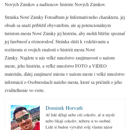
Nových Zámkov a nadšencov histórie Nových Zámkov.
Stránka Nové Zámky Fotoalbum je Informatívneho charakteru, jej
obsah sa snaží priblížiť obyvateľom, ale aj potencionálnym
turistom mesta Nové Zámky jej históriu, aby mohli bližšie spoznať
jej farebnosť a rôznorodosť. Stránka slúži k vzdelávaniu a
rozšíreniu si svojich znalostí o histórii mesta Nové
Zámky. Najdete u nás veĺké množstvo zaujímavostí o našom
meste, jeho históriu, a veľké množstvo FOTO a VIDEO
materiálu, ďalej zaujímavé miesta v našom meste i velké množstvo
informácií o Osobnostiach našeho mesta, ktoré sa pričinili o jeho
zviditeľnenie vo svete.
Dominik Horvath
Ať lidé dělají nebo cítí cokoliv, ať si myslí
nebo říkají cokoliv, neberu si to osobně.
Lidé si budou vytvářet svůj vlastní názor