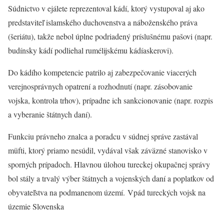
Súdnictvo v ejálete reprezentoval kádí, ktorý vystupoval aj ako
predstaviteľ islamského duchovenstva a náboženského práva
(šeriátu), takže nebol úplne podriadený príslušnému pašovi (napr.
budínsky kádí podliehal rumélijskému kádíaskerovi).
Do kádího kompetencie patrilo aj zabezpečovanie viacerých
verejnosprávnych opatrení a rozhodnutí (napr. zásobovanie
vojska, kontrola trhov), prípadne ich sankcionovanie (napr. rozpis
a vyberanie štátnych daní).
Funkciu právneho znalca a poradcu v súdnej správe zastával
müfti, ktorý priamo nesúdil, vydával však záväzné stanovisko v
sporných prípadoch. Hlavnou úlohou tureckej okupačnej správy
bol stály a trvalý výber štátnych a vojenských daní a poplatkov od
obyvateľstva na podmanenom území. Vpád tureckých vojsk na
územie Slovenska