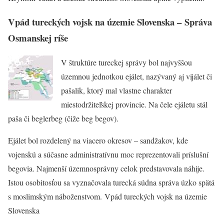
Vpád tureckých vojsk na územie Slovenska – Správa
Osmanskej ríše
V štruktúre tureckej správy bol najvyššou
územnou jednotkou ejálet, nazývaný aj vijálet či
pašalik, ktorý mal vlastne charakter
miestodržiteľskej provincie. Na čele ejáletu stál
paša či beglerbeg (čiže beg begov).
Ejálet bol rozdelený na viacero okresov – sandžakov, kde
vojenskú a súčasne administratívnu moc reprezentovali príslušní
begovia. Najmenší územnosprávny celok predstavovala náhije.
Istou osobitosťou sa vyznačovala turecká súdna správa úzko spätá
s moslimským náboženstvom. Vpád tureckých vojsk na územie
Slovenska