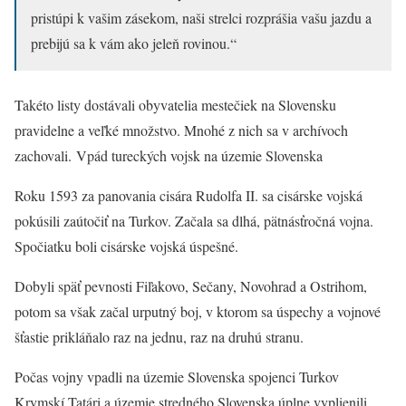
pristúpi k vašim zásekom, naši strelci rozprášia vašu jazdu a
prebijú sa k vám ako jeleň rovinou.“
Takéto listy dostávali obyvatelia mestečiek na Slovensku
pravidelne a veľké množstvo. Mnohé z nich sa v archívoch
zachovali. Vpád tureckých vojsk na územie Slovenska
Roku 1593 za panovania cisára Rudolfa II. sa cisárske vojská
pokúsili zaútočiť na Turkov. Začala sa dlhá, pätnásťročná vojna.
Spočiatku boli cisárske vojská úspešné.
Dobyli späť pevnosti Fiľakovo, Sečany, Novohrad a Ostrihom,
potom sa však začal urputný boj, v ktorom sa úspechy a vojnové
šťastie prikláňalo raz na jednu, raz na druhú stranu.
Počas vojny vpadli na územie Slovenska spojenci Turkov
Krymskí Tatári a územie stredného Slovenska úplne vyplienili.