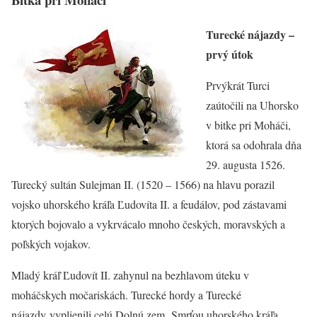
Turecké nájazdy –
prvý útok
Prvýkrát Turci
zaútočili na Uhorsko
v bitke pri Moháči,
ktorá sa odohrala dňa
29. augusta 1526.
Turecký sultán Sulejman II. (1520 – 1566) na hlavu porazil
vojsko uhorského kráľa Ľudovíta II. a feudálov, pod zástavami
ktorých bojovalo a vykrvácalo mnoho českých, moravských a
poľských vojakov.
Mladý kráľ Ľudovít II. zahynul na bezhlavom úteku v
moháčskych močariskách. Turecké hordy a Turecké
nájazdy vyplienili celú Dolnú zem. Smrťou uhorského kráľa