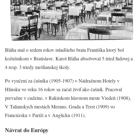
Bláha mal o sedem rokov mladšieho brata Františka ktorý bol
kožušníkom v Bratislave. Karol Bláha absolvoval 5 tried ľudovej a
4 resp. 3 triedy mešťianskej školy.
Po vyučení za čašníka (1905-1907) v Nádražnom Hotely v
Hlinsku vo veku 16 rokov sa začal živiť ako čašník. Pracoval
prevažne v cudzine, v Rakúskom hlavnom meste Viedeň (1908),
V Talianskych mestách Merano, Grada a Terst (1909) vo
Francúzsku v Paríži a v Anglicku (1911).
Návrat do Európy