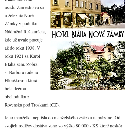
usadí. Zamestnáva sa
u železníc Nové
Zámky v podniku
Nádražná Reštaurácia,
kde už trvale pracuje
až do roku 1938. V
roku 1921 sa Karol
Bláha žení. Zobral
si Barboru rodenú
Hlouškovou ktorá
bola dcérou
obchodníka z
Rovenska pod Troskami (CZ).
Jeho manželka neprišla do manželského zväzku naprázdno. Od
svojich rodičov dostáva veno vo výške 80 000.- KS ktoré neskôr