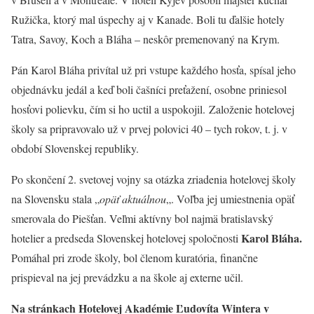
Ružička, ktorý mal úspechy aj v Kanade. Boli tu ďalšie hotely
Tatra, Savoy, Koch a Bláha – neskôr premenovaný na Krym.
Pán Karol Bláha privítal už pri vstupe každého hosťa, spísal jeho
objednávku jedál a keď boli čašníci preťažení, osobne priniesol
hosťovi polievku, čím si ho uctil a uspokojil. Založenie hotelovej
školy sa pripravovalo už v prvej polovici 40 – tych rokov, t. j. v
období Slovenskej republiky.
Po skončení 2. svetovej vojny sa otázka zriadenia hotelovej školy
na Slovensku stala „
opäť aktuálnou
„. Voľba jej umiestnenia opäť
smerovala do Piešťan. Veľmi aktívny bol najmä bratislavský
Karol Bláha.
hotelier a predseda Slovenskej hotelovej spoločnosti
Pomáhal pri zrode školy, bol členom kuratória, finančne
prispieval na jej prevádzku a na škole aj externe učil.
Na stránkach Hotelovej Akadémie Ľudovíta Wintera v