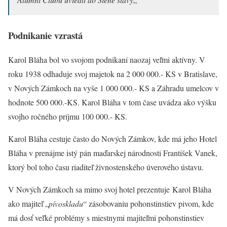
Podnikanie vzrastá
Karol Bláha bol vo svojom podnikaní naozaj veľmi aktívny. V
roku 1938 odhaduje svoj majetok na 2 000 000.- KS v Bratislave,
v Nových Zámkoch na vyše 1 000 000.- KS a Záhradu umelcov v
hodnote 500 000.-KS. Karol Bláha v tom čase uvádza ako výšku
svojho ročného príjmu 100 000.- KS.
Karol Bláha cestuje často do Nových Zámkov, kde má jeho Hotel
Bláha v prenájme istý pán maďarskej národnosti František Vanek,
ktorý bol toho času riaditeľ živnostenského úverového ústavu.
V Nových Zámkoch sa mimo svoj hotel prezentuje Karol Bláha
ako majiteľ „
pívoskladu
“ zásobovaniu pohonstinstiev pivom, kde
má dosť veľké problémy s miestnymi majiteľmi pohonstinstiev