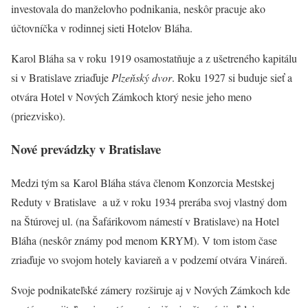
investovala do manželovho podnikania, neskôr pracuje ako
účtovníčka v rodinnej sieti Hotelov Bláha.
Karol Bláha sa v roku 1919 osamostatňuje a z ušetreného kapitálu
si v Bratislave zriaďuje
Plzeňský dvor
. Roku 1927 si buduje sieť a
otvára Hotel v Nových Zámkoch ktorý nesie jeho meno
(priezvisko).
Nové prevádzky v Bratislave
Medzi tým sa Karol Bláha stáva členom Konzorcia Mestskej
Reduty v Bratislave a už v roku 1934 prerába svoj vlastný dom
na Štúrovej ul. (na Šafárikovom námestí v Bratislave) na Hotel
Bláha (neskôr známy pod menom KRYM). V tom istom čase
zriaďuje vo svojom hotely kaviareň a v podzemí otvára Vináreň.
Svoje podnikateľské zámery rozširuje aj v Nových Zámkoch kde