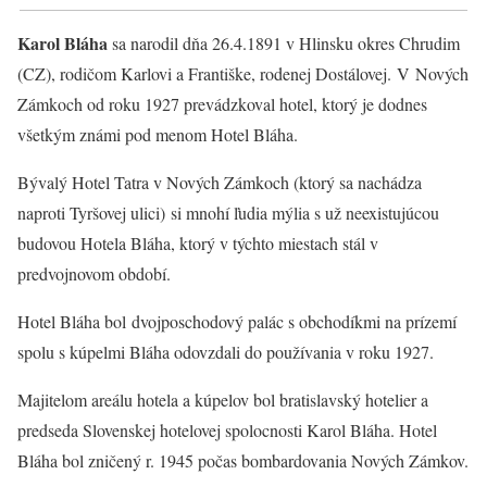
Karol Bláha
sa narodil dňa 26.4.1891 v Hlinsku okres Chrudim
(CZ), rodičom Karlovi a Františke, rodenej Dostálovej. V Nových
Zámkoch od roku 1927 prevádzkoval hotel, ktorý je dodnes
všetkým známi pod menom Hotel Bláha.
Bývalý Hotel Tatra v Nových Zámkoch (ktorý sa nachádza
naproti Tyršovej ulici) si mnohí ľudia mýlia s už neexistujúcou
budovou Hotela Bláha, ktorý v týchto miestach stál v
predvojnovom období.
Hotel Bláha bol dvojposchodový palác s obchodíkmi na prízemí
spolu s kúpelmi Bláha odovzdali do používania v roku 1927.
Majitelom areálu hotela a kúpelov bol bratislavský hotelier a
predseda Slovenskej hotelovej spolocnosti Karol Bláha. Hotel
Bláha bol zničený r. 1945 počas bombardovania Nových Zámkov.