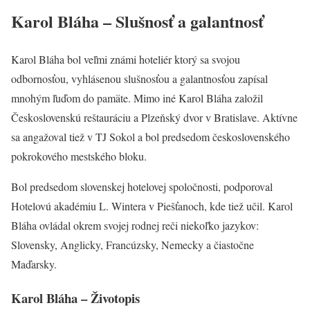
Karol Bláha – Slušnosť a galantnosť
Karol Bláha bol veľmi známi hoteliér ktorý sa svojou
odbornosťou, vyhlásenou slušnosťou a galantnosťou zapísal
mnohým ľuďom do pamäte. Mimo iné Karol Bláha založil
Československú reštauráciu a Plzeňský dvor v Bratislave. Aktívne
sa angažoval tiež v TJ Sokol a bol predsedom československého
pokrokového mestského bloku.
Bol predsedom slovenskej hotelovej spoločnosti, podporoval
Hotelovú akadémiu L. Wintera v Piešťanoch, kde tiež učil. Karol
Bláha ovládal okrem svojej rodnej reči niekoľko jazykov:
Slovensky, Anglicky, Francúzsky, Nemecky a čiastočne
Maďarsky.
Karol Bláha – Životopis