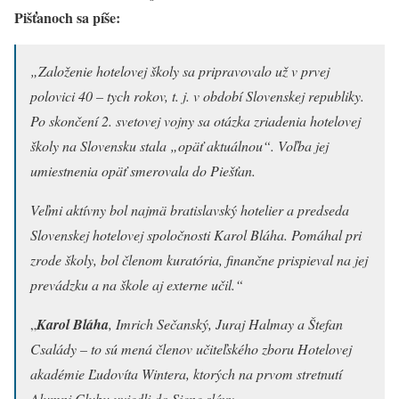
Pišťanoch sa píše:
„Založenie hotelovej školy sa pripravovalo už v prvej
polovici 40 – tych rokov, t. j. v období Slovenskej republiky.
Po skončení 2. svetovej vojny sa otázka zriadenia hotelovej
školy na Slovensku stala „opäť aktuálnou“. Voľba jej
umiestnenia opäť smerovala do Piešťan.
Veľmi aktívny bol najmä bratislavský hotelier a predseda
Slovenskej hotelovej spoločnosti Karol Bláha. Pomáhal pri
zrode školy, bol členom kuratória, finančne prispieval na jej
prevádzku a na škole aj externe učil.“
„
Karol Bláha
, Imrich Sečanský, Juraj Halmay a Štefan
Családy – to sú mená členov učiteľského zboru Hotelovej
akadémie Ľudovíta Wintera, ktorých na prvom stretnutí
Alumni Clubu uviedli do Siene slávy
„