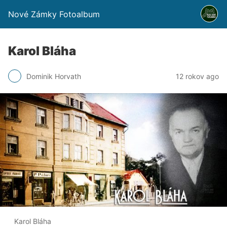
Nové Zámky Fotoalbum
Karol Bláha
Dominik Horvath
12 rokov ago
Karol Bláha