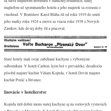
sa stáva majiteľom inventáru v staničnej reštaurácii, ďalej
majiteľom už spomínaného hotelu a jeho majetok sa rozrastá o
vinohrad. V Bratislave Karol Bláha žil od roku 1919 do smrti
jeho matky roku 1924 a znovu sa vracia roku 1938 z Nových
Zámkov, kde do tej doby žil a pracoval.
Staré hotely mali svoje zabehané kuchyne s výbornými
odborníkmi. V hoteli Carlton, kým bol v prevádzke, desaťročia
pôsobil majster kuchár Viliam Koprda, v hoteli Devín majster
kuchár Poráč a Ištvanec.
Inovácie v hotelierstve
Koprda šíril dobré meno našej kuchyne aj na svetových výstavách
v Bruseli a v Montreale. V hoteli Kyjev pôsobil majster kuchár