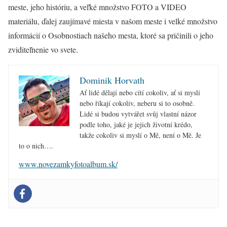
meste, jeho históriu, a veľké množstvo FOTO a VIDEO
materiálu, ďalej zaujímavé miesta v našom meste i velké množstvo
informácií o Osobnostiach našeho mesta, ktoré sa pričinili o jeho
zviditeľnenie vo svete.
Dominik Horvath
Ať lidé dělají nebo cítí cokoliv, ať si myslí
nebo říkají cokoliv, neberu si to osobně.
Lidé si budou vytvářet svůj vlastní názor
podle toho, jaké je jejich životní krédo,
takže cokoliv si myslí o Mě, není o Mě. Je
to o nich….
www.novezamkyfotoalbum.sk/