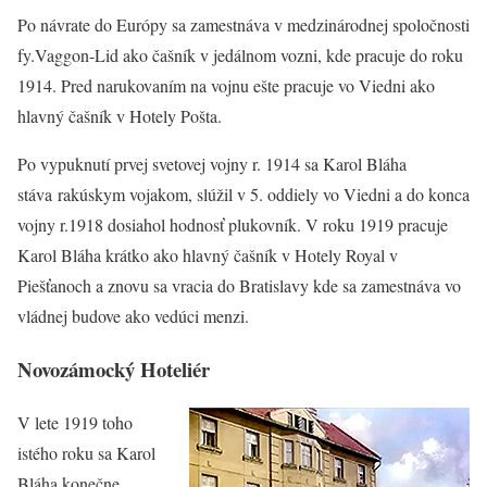
Po návrate do Európy sa zamestnáva v medzinárodnej spoločnosti
fy.Vaggon-Lid ako čašník v jedálnom vozni, kde pracuje do roku
1914. Pred narukovaním na vojnu ešte pracuje vo Viedni ako
hlavný čašník v Hotely Pošta.
Po vypuknutí prvej svetovej vojny r. 1914 sa Karol Bláha
stáva rakúskym vojakom, slúžil v 5. oddiely vo Viedni a do konca
vojny r.1918 dosiahol hodnosť plukovník. V roku 1919 pracuje
Karol Bláha krátko ako hlavný čašník v Hotely Royal v
Piešťanoch a znovu sa vracia do Bratislavy kde sa zamestnáva vo
vládnej budove ako vedúci menzi.
Novozámocký Hoteliér
V lete 1919 toho
istého roku sa Karol
Bláha konečne